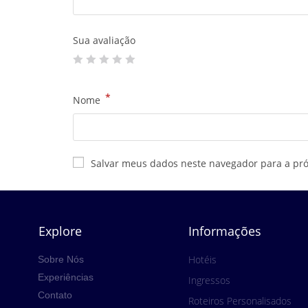
Sua avaliação
*
Nome
Salvar meus dados neste navegador para a pr
Explore
Informações
Hotéis
Sobre Nós
Experiências
Ingressos
Contato
Roteiros Personalisados