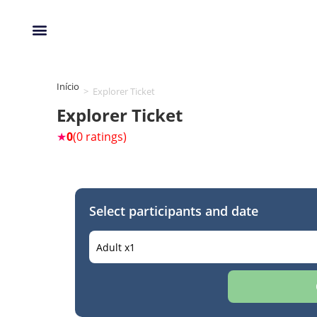
Início
>
Explorer Ticket
Explorer Ticket
★
0
(0 ratings)
Select participants and date
Adult x
1