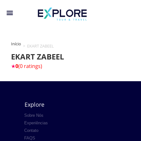
Início
>
EKART ZABEEL
EKART ZABEEL
★
0
(0 ratings)
Explore
Sobre Nós
Experiências
Contato
FAQS