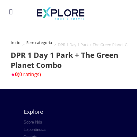
Início
Sem categoria
>
>
DPR 1 Day 1 Park + The Green Planet Comb
DPR 1 Day 1 Park + The Green
Planet Combo
★
0
(0 ratings)
Explore
Sobre Nós
Experiências
Contato