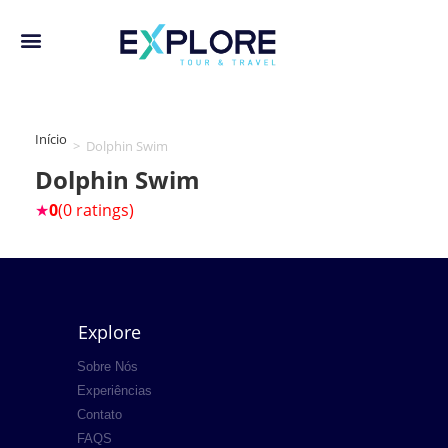
Início
>
Dolphin Swim
Dolphin Swim
★
0
(0 ratings)
Explore
Sobre Nós
Experiências
Contato
FAQS