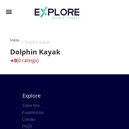
Início
>
Dolphin Kayak
Dolphin Kayak
★
0
(0 ratings)
Explore
Sobre Nós
Experiências
Contato
FAQS