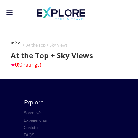
Início
>
At the Top + Sky Views
At the Top + Sky Views
★
0
(0 ratings)
Explore
Sobre Nós
Experiências
Contato
FAQS