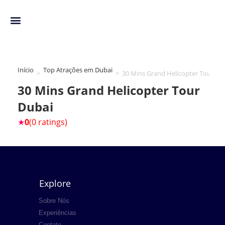
Início
Top Atrações em Dubai
>
>
30 Mins Grand Helicopter Tour Du
30 Mins Grand Helicopter Tour
Dubai
★
0
(0 ratings)
Explore
Sobre Nós
Experiências
Contato