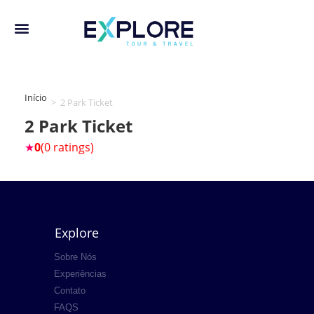
Início
>
2 Park Ticket
2 Park Ticket
★
0
(0 ratings)
Explore
Sobre Nós
Experiências
Contato
FAQS