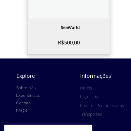
SeaWorld
R$
500,00
Explore
Informações
Hotéis
Sobre Nós
Experiências
Ingressos
Contato
Roteiros Personalisados
FAQS
Transportes