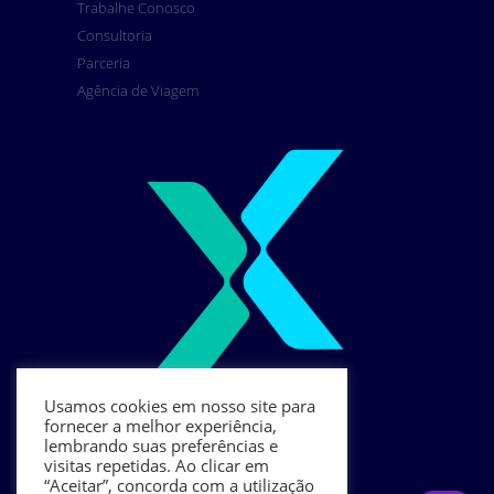
Trabalhe Conosco
Consultoria
Parceria
Agência de Viagem
Usamos cookies em nosso site para
fornecer a melhor experiência,
lembrando suas preferências e
visitas repetidas. Ao clicar em
“Aceitar”, concorda com a utilização