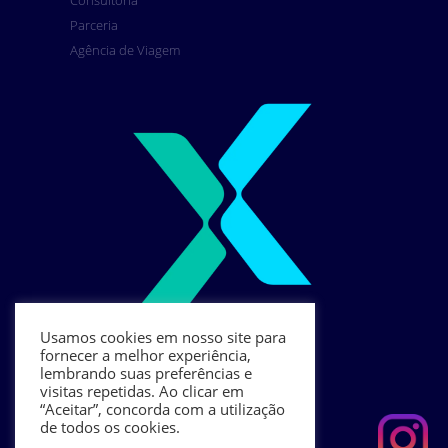
Consultoria
Parceria
Agência de Viagem
Usamos cookies em nosso site para
fornecer a melhor experiência,
lembrando suas preferências e
visitas repetidas. Ao clicar em
“Aceitar”, concorda com a utilização
de todos os cookies.